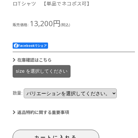
ロTシャツ 【単品でネコポス可】
13,200
円
販売価格
:
(税込)
Facebookでシェア
在庫確認はこちら
size
を選択してください
数量
:
返品特約に関する重要事項
カートに入れる