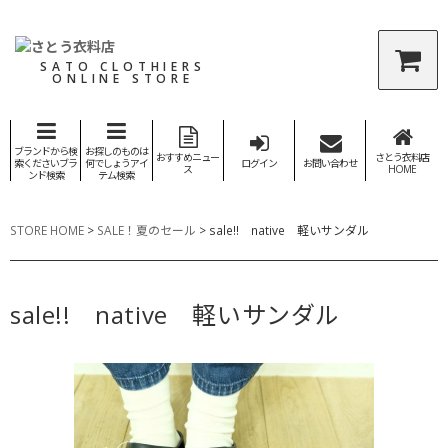
SATO CLOTHIERS
ONLINE STORE
ブランドから検
お探しのものは
おすすめニュー
さとう衣料店
索くださいブラ
何でしょうアイ
ログイン
お問い合わせ
ス
HOME
ンド検索
テム検索
STORE HOME
>
SALE！夏のセール
>
sale!! native 軽いサンダル
sale!! native 軽いサンダル