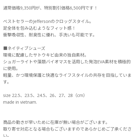
通常価格9,350円が、特別割引価格6,500円です！
べストセラーのJeffersonのクロッグスタイル。
足全体を包み込むようなフィット感！
衝撃吸収性、耐臭性に優れ、手洗いも可能です。
■ネイティブシューズ
環境に配慮したサトウキビ由来の独自素材。
シュガーライトや藻類バイオマスを活用した発泡EVA素材を積極的
に使用。
軽量、かつ環境保護と快適なライフスタイルの共存を目指していま
す。
size 22.5、23.5、24.5、26、27、28（cm）
made in vietnam.
商品の動きが早いために在庫が無い場合がございます。
取り寄せ対応となる場合もございますのであらかじめご了承くださ
い。