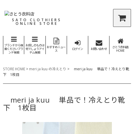
SATO CLOTHIERS
ONLINE STORE
ブランドから検
お探しのものは
おすすめニュー
さとう衣料店
索くださいブラ
何でしょうアイ
ログイン
お問い合わせ
ス
HOME
ンド検索
テム検索
STORE HOME
>
meri ja kuu の冷えとり
>
meri ja kuu 単品で！冷えとり靴
下 1枚目
meri ja kuu 単品で！冷えとり靴
下 1枚目