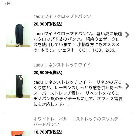
7
件
表示数
:
caqu ワイドクロップドパンツ
20,900
円
(税込)
並び順
:
caqu ワイドクロップドパンツ。 暑い夏に最適
なクロップド丈のパンツ。 綿麻ウェザークロ
絞り込む
スを使用しています！ 小柄な方にもオススメ
の1本です。 ウェスト 0/31、1/33、2/36…
caqu リネンストレッチワイド
20,900
円
(税込)
caqu リネンストレッチワイド。 リネンのざっ
くり感と、レーヨンのしっとり感を併せ持った
スーパーストレッチ素材。 リベットをなくし
チノパン風のデイテールにして、オフィス需要
にも対応します。 …
ホワイトレーベル ！ストレッチのスリムテー
パードパンツ
18,700
円
(税込)