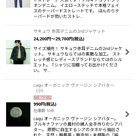
ネンデニム。 イエローステッチで本格フェイ
スのテーパードストレートです。 ほんのりテ
ーパードが効いたストレ…
サキュウ 赤耳デニムの2ndジャケット
24,200
円
～29,700
円
(税込)
サイズ補充！ サキュウ赤耳デニムの2ndジャケ
ット。 サキュウならではの素敵な加工。 スト
レッチ感とレディースブランドならではのシル
エット。 Tシャツに羽織ってお出かけくださ
い。 サ…
caqu オーガニック ヴァージン シアバター
（小）
990
円
(税込)
在庫数 10点
caqu オーガニック ヴァージン シアバター。
ブルキナファソの農村の婦人会手作りのシアバ
ター。 原野に自生するシアのタネから抽出さ
れた、天然・無農薬・無添加・未精製の「純