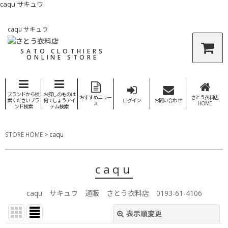
caqu サキュウ
caqu サキュウ
SATO CLOTHIERS
ONLINE STORE
ブランドから検
お探しのものは
おすすめニュー
さとう衣料店
索くださいブラ
何でしょうアイ
ログイン
お問い合わせ
ス
HOME
ンド検索
テム検索
STORE HOME
>
caqu
caqu
caqu サキュウ 通販 さとう衣料店 0193-61-4106
表示順変更
閉じる