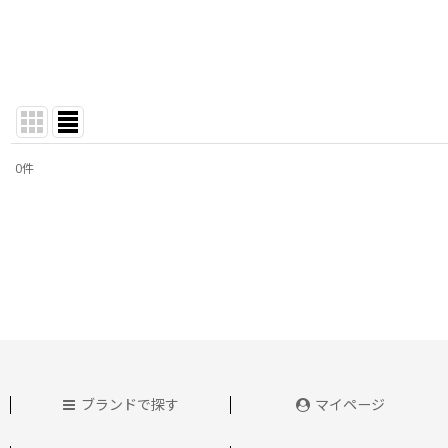
0
件
表示数
:
並び順
:
ブランドで探す
マイページ