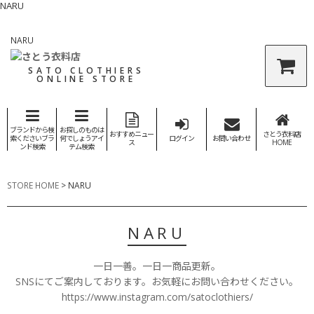
NARU
NARU
SATO CLOTHIERS
ONLINE STORE
ブランドから検
お探しのものは
おすすめニュー
さとう衣料店
索くださいブラ
何でしょうアイ
ログイン
お問い合わせ
ス
HOME
ンド検索
テム検索
STORE HOME
>
NARU
NARU
一日一善。一日一商品更新。
SNSにてご案内しております。お気軽にお問い合わせください。
https://www.instagram.com/satoclothiers/