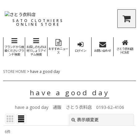
SATO CLOTHIERS
ONLINE STORE
ブランドから検
お探しのものは
おすすめニュー
さとう衣料店
索くださいブラ
何でしょうアイ
ログイン
お問い合わせ
ス
HOME
ンド検索
テム検索
STORE HOME
>
have a good day
have a good day
have a good day 通販 さとう衣料店 0193-62-4106
表示順変更
閉じる
6
件
表示数
: