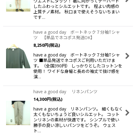
ウエストにタック！ 裾に向かってテーパード
したふわっとシルエットです。 程よい肉感の
上質チノ素材。 秋口まで使えそうないちまい
です…
have a good day ボートネック７分袖Tシャ
ツ 【単品でネコポス発送OK】
8,250
円
(税込)
have a good day ボートネック７分袖Tシャ
ツ ■単品発送でネコポスご利用いただけま
す。（全国390円） しっかりとしたコットンを
使用！ ワイドな身幅と長めの袖丈で抜け感を
演…
have a good day リネンパンツ
14,300
円
(税込)
have a good day リネンパンツ。 細くもなく
太くもないちょうど良いシルエット。 コット
ンリネンの素材が快適です。 シンプルで使い
勝手の良い涼しいパンツをどうぞ。 ウェス
ト…