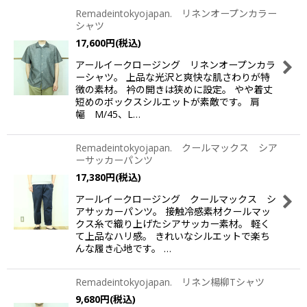
Remadeintokyojapan. リネンオープンカラー
シャツ
並び順
:
17,600
円
(税込)
アールイークロージング リネンオープンカラ
絞り込む
ーシャツ。 上品な光沢と爽快な肌さわりが特
徴の素材。 衿の開きは狭めに設定。 やや着丈
短めのボックスシルエットが素敵です。 肩
幅 M/45、L…
Remadeintokyojapan. クールマックス シア
ーサッカーパンツ
17,380
円
(税込)
アールイークロージング クールマックス シ
アサッカーパンツ。 接触冷感素材クールマッ
クス糸で織り上げたシアサッカー素材。 軽く
て上品なハリ感。 きれいなシルエットで楽ち
んな履き心地です。 …
Remadeintokyojapan. リネン楊柳Tシャツ
9,680
円
(税込)