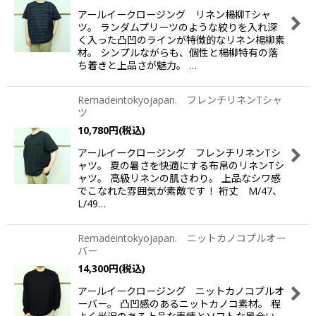
アールイークロージング リネン楊柳Tシャ
ツ。 ランダムプリーツのような絞りを入れ深
く入った凸凹のラインが特徴的なリネン楊柳素
材。 シンプルながらも、個性と楊柳特有の落
ち着きと上品さが魅力。 …
Remadeintokyojapan. フレンチリネンTシャ
ツ
10,780
円
(税込)
アールイークロージング フレンチリネンTシ
ャツ。 夏の暑さを快適にする布帛のリネンTシ
ャツ。 高級リネンの肌さわり。 上品なシワ感
でこなれた雰囲気が素敵です！ 裄丈 M/47、
L/49…
Remadeintokyojapan. ニットカノコプルオー
バー
14,300
円
(税込)
アールイークロージング ニットカノコプルオ
ーバー。 凸凹感のあるニットカノコ素材。 程