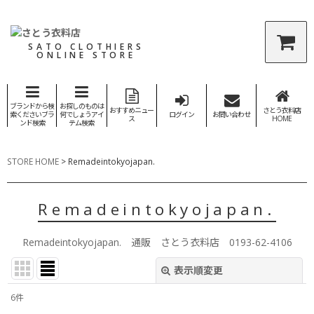
SATO CLOTHIERS
ONLINE STORE
ブランドから検
お探しのものは
おすすめニュー
さとう衣料店
索くださいブラ
何でしょうアイ
ログイン
お問い合わせ
ス
HOME
ンド検索
テム検索
STORE HOME
>
Remadeintokyojapan.
Remadeintokyojapan.
Remadeintokyojapan. 通販 さとう衣料店 0193-62-4106
表示順変更
閉じる
6
件
表示数
: