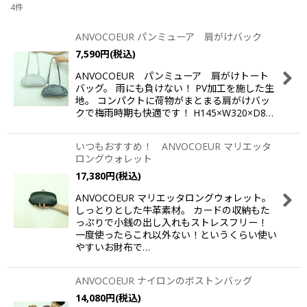
4
件
表示数
:
ANVOCOEUR パンミューア 肩がけバック
7,590
円
(税込)
並び順
:
ANVOCOEUR パンミューア 肩がけトート
バッグ。 雨にも負けない！ PV加工を施した生
絞り込む
地。 コンパクトに荷物がまとまる肩がけバッ
クで梅雨時期も快適です！ H145×W320×D8…
いつもおすすめ！ ANVOCOEUR マリエッタ
ロングウォレット
17,380
円
(税込)
ANVOCOEUR マリエッタロングウォレット。
しっとりとした牛革素材。 カードの収納もた
っぷりで小銭の出し入れもストレスフリー！
一度使ったらこれ以外ない！というくらい使い
やすいお財布で…
ANVOCOEUR ナイロンのボストンバッグ
14,080
円
(税込)