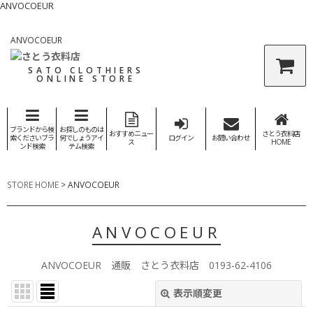
ANVOCOEUR
ANVOCOEUR
SATO CLOTHIERS
ONLINE STORE
ブランドから検
お探しのものは
おすすめニュー
さとう衣料店
索くださいブラ
何でしょうアイ
ログイン
お問い合わせ
ス
HOME
ンド検索
テム検索
STORE HOME
>
ANVOCOEUR
ANVOCOEUR
ANVOCOEUR 通販 さとう衣料店 0193-62-4106
表示順変更
閉じる