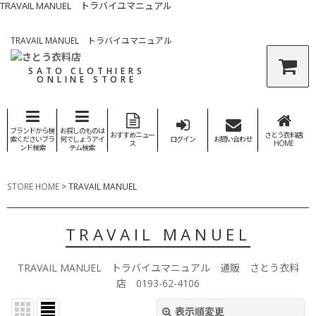
TRAVAIL MANUEL トラバイユマニュアル
TRAVAIL MANUEL トラバイユマニュアル
SATO CLOTHIERS
ONLINE STORE
ブランドから検
お探しのものは
おすすめニュー
さとう衣料店
索くださいブラ
何でしょうアイ
ログイン
お問い合わせ
ス
HOME
ンド検索
テム検索
STORE HOME
>
TRAVAIL MANUEL
TRAVAIL MANUEL
TRAVAIL MANUEL トラバイユマニュアル 通販 さとう衣料
店 0193-62-4106
表示順変更
閉じる