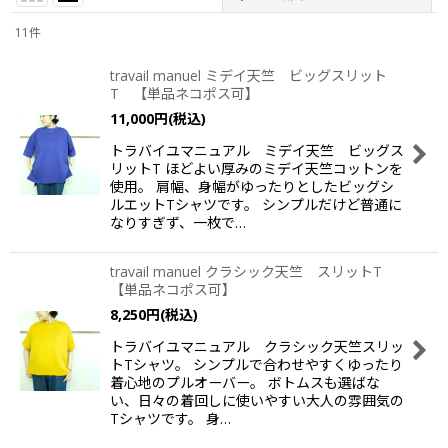
11
件
表示数
:
travail manuel ミデイ天竺 ビッグスリット
T 【単品ネコポス可】
並び順
:
11,000
円
(税込)
トラバイユマニュアル ミデイ天竺 ビッグス
絞り込む
リットT ほどよい厚みのミデイ天竺コットンを
使用。 肩幅、身幅がゆったりとしたビッグシ
ルエットTシャツです。 シンプルだけど普通に
なりすぎず、一枚で…
travail manuel クラシック天竺 スリットT
【単品ネコポス可】
8,250
円
(税込)
トラバイユマニュアル クラシック天竺スリッ
トTシャツ。 シンプルで合わせやすくゆったり
着心地のプルオーバー。 ボトムスも選ばな
い、日々の着回しに使いやすい大人の雰囲気の
Tシャツです。 身…