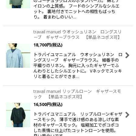
のコーデュラクロスのボタンパーカ。 綿とナ
イロンの上質感。 フードのシンプルなシルエ
ット。 裏地付きでニットへの相性もばっち
り。 着まわしのいい…
travail manuel ウオッシュリネン ロングスリ
ーブ ギャザーブラウス 【単品ネコポス可】
18,700
円
(税込)
トラバイユマニュアル ウオッシュリネン ロ
ングスリーブ ギャザーブラウス。 細番手の
平織りのリネン。 胸元に入ったギャザーでふ
んわりとしたシルエットに。 Vネックでスッキ
リと着ることができま…
travail manuel リップルローン ギャザースモ
ック 【単品ネコポス可】
16,500
円
(税込)
トラバイユマニュアル リップルローンギャザ
ースモック。 薄手で透け感のある涼しげな素
材のギャザースモック。 塩縮加工でポコポコ
した表情に仕上げたコットンローンを使用。
良い風合いです。 …