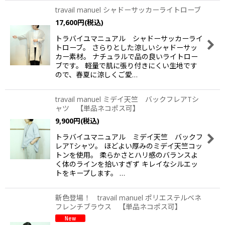
travail manuel シャドーサッカーライトローブ
17,600
円
(税込)
トラバイユマニュアル シャドーサッカーライ
トローブ。 さらりとした涼しいシャドーサッ
カー素材。 ナチュラルで品の良いライトロー
ブです。 軽量で肌に張り付きにくい生地です
ので、春夏に涼しくご愛…
travail manuel ミデイ天竺 バックフレアTシ
ャツ 【単品ネコポス可】
9,900
円
(税込)
トラバイユマニュアル ミデイ天竺 バックフ
レアTシャツ。 ほどよい厚みのミデイ天竺コッ
トンを使用。 柔らかさとハリ感のバランスよ
く体のラインを拾いすぎず キレイなシルエッ
トをキープします。 …
新色登場！ travail manuel ポリエステルベネ
フレンチブラウス 【単品ネコポス可】