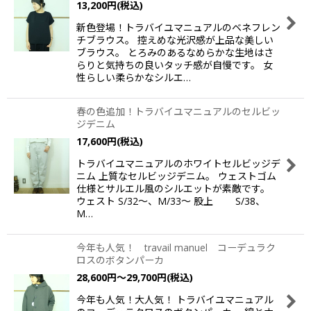
13,200
円
(税込)
新色登場！トラバイユマニュアルのベネフレン
チブラウス。 控えめな光沢感が上品な美しい
ブラウス。 とろみのあるなめらかな生地はさ
らりと気持ちの良いタッチ感が自慢です。 女
性らしい柔らかなシルエ…
春の色追加！トラバイユマニュアルのセルビッ
ジデニム
17,600
円
(税込)
トラバイユマニュアルのホワイトセルビッジデ
ニム 上質なセルビッジデニム。 ウェストゴム
仕様とサルエル風のシルエットが素敵です。
ウェスト S/32〜、M/33〜 股上 S/38、
M…
今年も人気！ travail manuel コーデュラク
ロスのボタンパーカ
28,600
円
～29,700
円
(税込)
今年も人気！大人気！ トラバイユマニュアル