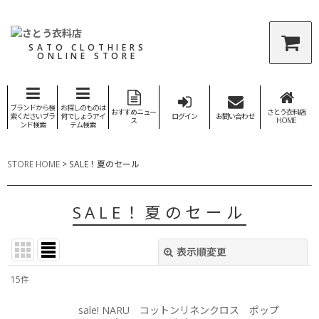
SATO CLOTHIERS
ONLINE STORE
ブランドから検
お探しのものは
おすすめニュー
さとう衣料店
索くださいブラ
何でしょうアイ
ログイン
お問い合わせ
ス
HOME
ンド検索
テム検索
STORE HOME
>
SALE！夏のセール
SALE！夏のセール
表示順変更
閉じる
15
件
表示数
:
sale! NARU コットンリネンクロス ポップ