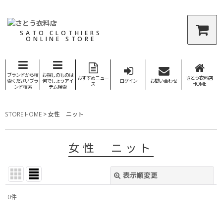
SATO CLOTHIERS
ONLINE STORE
ブランドから検
お探しのものは
おすすめニュー
さとう衣料店
索くださいブラ
何でしょうアイ
ログイン
お問い合わせ
ス
HOME
ンド検索
テム検索
STORE HOME
>
女性 ニット
女性 ニット
表示順変更
閉じる
0
件
表示数
: