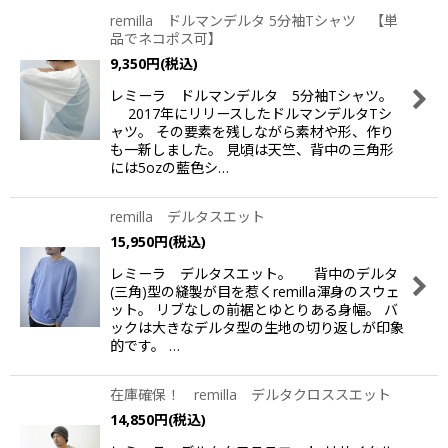
remilla ドルマンデルタ 5分袖Tシャツ 【単
品でネコポス可】
並び順
:
9,350
円
(税込)
レミーラ ドルマンデルタ 5分袖Tシャツ。
絞り込む
2017年にリリースしたドルマンデルタTシ
ャツ。 その要素を残しながら素材や形、作り
も一新しました。 見頃は天竺、背中の三角形
には5ozの藍色シ…
remilla デルタスエット
15,950
円
(税込)
レミーラ デルタスエット。 背中のデルタ
(三角)型の縫製が目を惹くremilla渾身のスウェ
ット。 リブなしの前裾とゆとりある身幅。 バ
ックは大きなデルタ型の生地の切り返しが印象
的です。 …
在庫確保！ remilla デルタクロススエット
14,850
円
(税込)