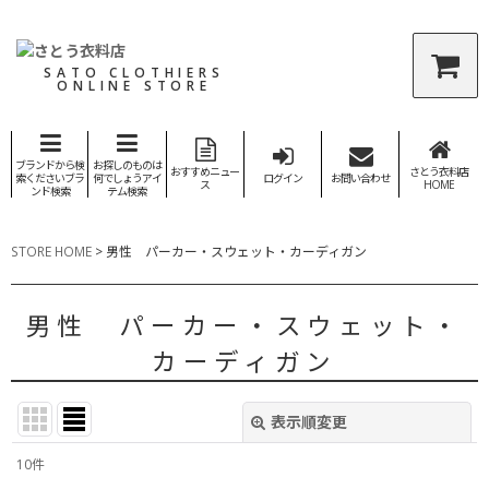
SATO CLOTHIERS
ONLINE STORE
ブランドから検
お探しのものは
おすすめニュー
さとう衣料店
索くださいブラ
何でしょうアイ
ログイン
お問い合わせ
ス
HOME
ンド検索
テム検索
STORE HOME
>
男性 パーカー・スウェット・カーディガン
男性 パーカー・スウェット・
カーディガン
表示順変更
閉じる
10
件
表示数
: