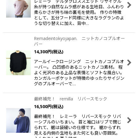
レミーラ デルタクロススエット リサイクル
糸が持つ自然なムラ感がある生地目、ふんわり
柔らかさが持ち味の裏毛を使用。 作りの特徴
として、五分フード同様に大きなラグランのよ
うな切り替えに加え、背中…
Remadeintokyojapan. ニットカノコプルオー
バー
14,300
円
(税込)
アールイークロージング ニットカノコプルオ
ーバー。 凸凹感のあるニットカノコ素材。 程
よく光沢のある上品な表情とソフトな風合い。
カンガルーポケットが特徴のゆったりサイジン
グのプルオーバーで…
最終補充！ remilla リバースモック
16,500
円
(税込)
最終補充！ レミーラ リバースモック リバ
ーシブルのいちまい。 首と袖口はリブで閉じ
られて、裾は袋縫いの仕様です。 裾からずれ
見える内側の生地もまた何とも良い雰囲気。