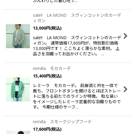
ふんわりした着心地で…
sale!! LA MOND スヴィンコットンのカーデ
ィガン
13,000
円
(税込)
sale!! LA MOND スヴィンコットンのカーデ
ィガン。 通常価格17,600円が、特別割引価格
13,000円です！ ここちよく滑らかな素材。 上
品さを羽織ってお出かけください。 …
remilla モカカーデ
15,400
円
(税込)
レミーラ モカカーデ。 前身頃と衿を一体で
裁ち、フロントボタンを開けるとほぼストレー
トに落ちる前たてのラインが特徴。 和な装い
をイメージしたレミーラ定番的な羽織りもので
す。 今期仕様のサーフ…
remilla スモークジップフード
17,600
円
(税込)