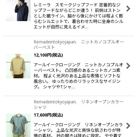
レミーラ スモークジップフード 定番的なジ
ップフードながらどこか違う！ 前側はストン
とした裾ライン、脇から後にかけては程よく膨
らむシルエットで、着合わせた時に全身のシル
エットが自然に見えるイメ…
Remadeintokyojapan. ニットカノコプルオー
バーベスト
12,100
円
(税込)
アールイークロージング ニットカノコプルオ
ーバーベスト。 凸凹感のあるニットカノコ素
材。 程よく光沢のある上品な表情とソフトな
風合い。 ゆったりめのリラックスなサイジン
グ。 シャツやTシャ…
Remadeintokyojapan. リネンオープンカラー
シャツ
17,600
円
(税込)
アールイークロージング リネンオープンカラ
ーシャツ。 上品な光沢と爽快な肌さわりが特
徴の素材。 衿の開きは狭めに設定。 やや着丈