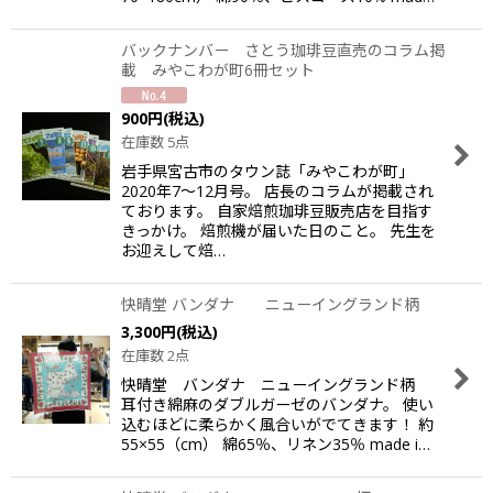
バックナンバー さとう珈琲豆直売のコラム掲
載 みやこわが町6冊セット
900
円
(税込)
在庫数 5点
岩手県宮古市のタウン誌「みやこわが町」
2020年7〜12月号。 店長のコラムが掲載され
ております。 自家焙煎珈琲豆販売店を目指す
きっかけ。 焙煎機が届いた日のこと。 先生を
お迎えして焙…
快晴堂 バンダナ ニューイングランド柄
3,300
円
(税込)
在庫数 2点
快晴堂 バンダナ ニューイングランド柄
耳付き綿麻のダブルガーゼのバンダナ。 使い
込むほどに柔らかく風合いがでてきます！ 約
55×55（cm） 綿65％、リネン35％ made i…