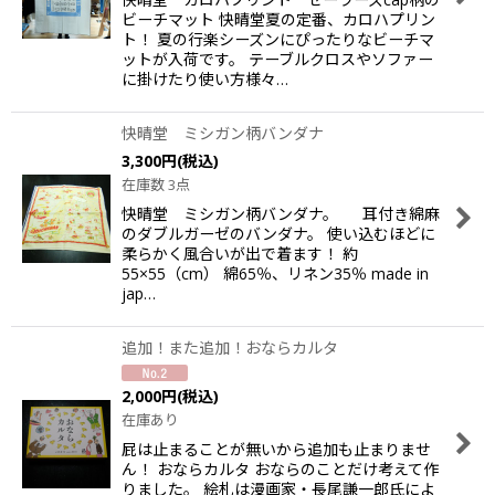
ビーチマット 快晴堂夏の定番、カロハプリン
ト！ 夏の行楽シーズンにぴったりなビーチマ
ットが入荷です。 テーブルクロスやソファー
に掛けたり使い方様々…
快晴堂 ミシガン柄バンダナ
3,300
円
(税込)
在庫数 3点
快晴堂 ミシガン柄バンダナ。 耳付き綿麻
のダブルガーゼのバンダナ。 使い込むほどに
柔らかく風合いが出で着ます！ 約
55×55（cm） 綿65％、リネン35％ made in
jap…
追加！また追加！おならカルタ
2,000
円
(税込)
在庫あり
屁は止まることが無いから追加も止まりませ
ん！ おならカルタ おならのことだけ考えて作
りました。 絵札は漫画家・長尾謙一郎氏によ