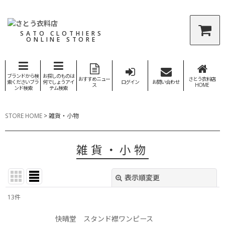
SATO CLOTHIERS
ONLINE STORE
ブランドから検
お探しのものは
おすすめニュー
さとう衣料店
索くださいブラ
何でしょうアイ
ログイン
お問い合わせ
ス
HOME
ンド検索
テム検索
STORE HOME
>
雑貨・小物
雑貨・小物
表示順変更
閉じる
13
件
表示数
:
快晴堂 スタンド襟ワンピース