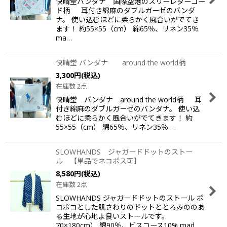
快晴堂バンダナ 国際空港のスリーレターコー
ド柄 耳付き綿麻のダブルガーゼのバンダ
ナ。 使い込むほどに柔らかく風合いがでてき
ます！ 約55×55（cm） 綿65％、リネン35％
ma…
快晴堂 バンダナ around the world柄
3,300
円
(税込)
在庫数 2点
快晴堂 バンダナ around the world柄 耳
付き綿麻のダブルガーゼのバンダナ。 使い込
むほどに柔らかく風合いがでてきます！ 約
55×55（cm） 綿65％、リネン35％ …
SLOWHANDS ジャガードドットのストー
ル 【単品でネコポス可】
8,580
円
(税込)
在庫数 2点
SLOWHANDS ジャガードドットのストール ポ
コポコとした肌さわりのドットととろみののあ
る生地が心地よ良いストールです。
70×180cm） 綿90％、ビスコース10% mad…