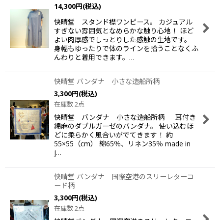
14,300
円
(税込)
並び順
:
快晴堂 スタンド襟ワンピース。 カジュアル
すぎない雰囲気となめらかな触り心地！ ほど
絞り込む
よい肉厚感でしっとりした感触の生地です。
身幅もゆったりで体のラインを拾うことなくふ
んわりと着用できます。…
快晴堂 バンダナ 小さな造船所柄
3,300
円
(税込)
在庫数 2点
快晴堂 バンダナ 小さな造船所柄 耳付き
綿麻のダブルガーゼのバンダナ。 使い込むほ
どに柔らかく風合いがでてきます！ 約
55×55（cm） 綿65％、リネン35％ made in
j…
快晴堂 バンダナ 国際空港のスリーレターコ
ード柄
3,300
円
(税込)
在庫数 2点