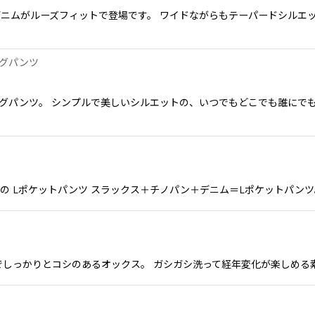
ニムがルーズフィットで登場です。 ワイドながらもテーパードシルエッ
グパンツ
グパンツ。 シンプルで美しいシルエットの、いつでもどこでも誰にでも
UDIO ORIBE の Lポケットパンツ スラックス＋チノパン＋デニム＝Lポケ
 コットン100%でしっかりとコシのあるオックス。 ガシガシ洗って経年変化が