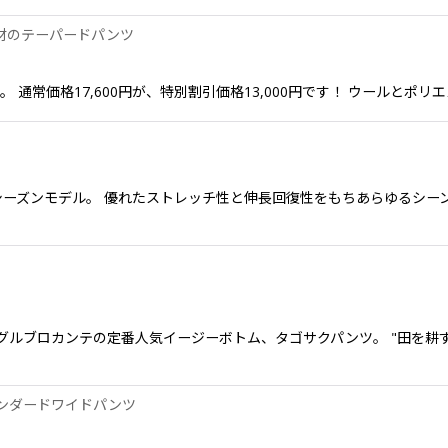
ス素材のテーパードパンツ
ンツ。 通常価格17,600円が、特別割引価格13,000円です！ ウール
ーズンモデル。 優れたストレッチ性と伸長回復性をもちあらゆるシーン
ツ ティグルブロカンテの定番人気イージーボトム、タゴサクパンツ。 "田を
タンダードワイドパンツ