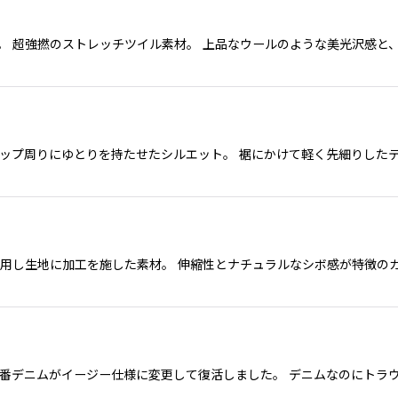
ツ。 超強撚のストレッチツイル素材。 上品なウールのような美光沢感と
パンツ。 ヒップ周りにゆとりを持たせたシルエット。 裾にかけて軽く先細
を使用し生地に加工を施した素材。 伸縮性とナチュラルなシボ感が特徴
定番デニムがイージー仕様に変更して復活しました。 デニムなのにトラウザー