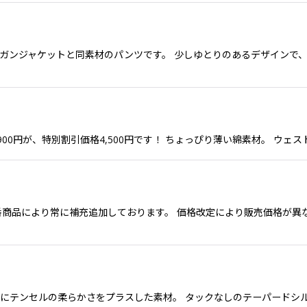
デイガンジャケットと同素材のパンツです。 少しゆとりのあるデザインで
格9,900円が、特別割引価格4,500円です！ ちょっぴり薄い綿素材。 
番商品により常に補充追加しております。 価格改定により販売価格が異な
にテンセルの柔らかさをプラスした素材。 タックなしのテーパードシルエット