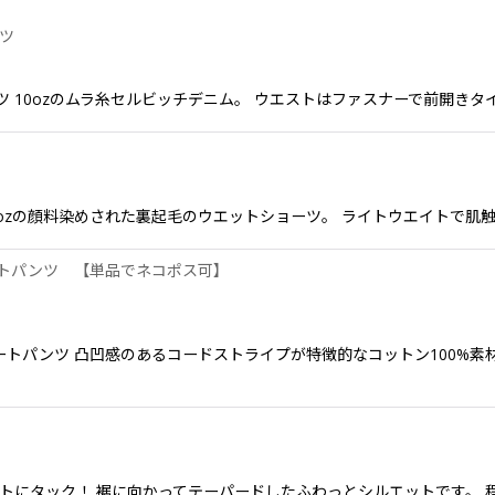
ンツ
ザーパンツ 10ozのムラ糸セルビッチデニム。 ウエストはファスナーで前開
絞り込む
ョーツ。 6.4ozの顔料染めされた裏起毛のウエットショーツ。 ライトウエイ
ショートパンツ 【単品でネコポス可】
クショートパンツ 凸凹感のあるコードストライプが特徴的なコットン100%
ツ ウエストにタック！ 裾に向かってテーパードしたふわっとシルエットです