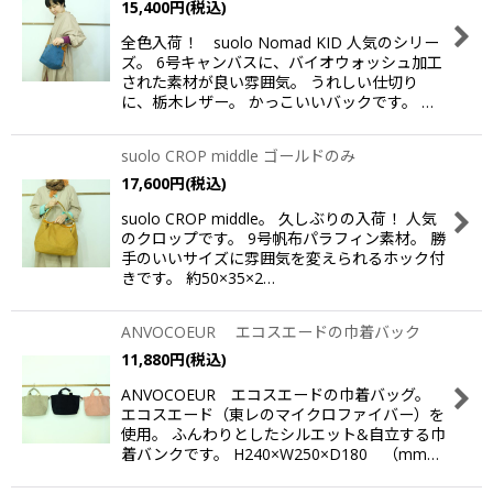
15,400
円
(税込)
全色入荷！ suolo Nomad KID 人気のシリー
ズ。 6号キャンバスに、バイオウォッシュ加工
された素材が良い雰囲気。 うれしい仕切り
に、栃木レザー。 かっこいいバックです。 …
suolo CROP middle ゴールドのみ
17,600
円
(税込)
suolo CROP middle。 久しぶりの入荷！ 人気
のクロップです。 9号帆布パラフィン素材。 勝
手のいいサイズに雰囲気を変えられるホック付
きです。 約50×35×2…
ANVOCOEUR エコスエードの巾着バック
11,880
円
(税込)
ANVOCOEUR エコスエードの巾着バッグ。
エコスエード（東レのマイクロファイバー）を
使用。 ふんわりとしたシルエット&自立する巾
着バンクです。 H240×W250×D180 （mm…