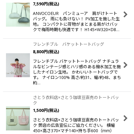
7,590
円
(税込)
並び順
:
ANVOCOEUR パンミューア 肩がけトート
バッグ。 雨にも負けない！ PV加工を施した生
絞り込む
地。 コンパクトに荷物がまとまる肩がけバッ
クで梅雨時期も快適です！ H145×W320×D8…
フレンチブル バケットトートバッグ
8,800
円
(税込)
フレンチブル バケットトートバッグ ナチュラ
ルなビンテージ感とハリ感のある撥水加工を施
したナイロン生地。 かわいいトートバッグで
す。 ナイロン100% 高さ/約31、幅/約48、まち
約…
さとう衣料店×さとう珈琲豆直売のトートバッ
ク
1,500
円
(税込)
さとう衣料店×さとう珈琲豆直売のトートバッ
ク 弊店の広告宣伝にご協力ください。 横幅
450×高さ370×マチ140×持ち手600（mm）