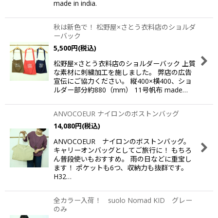
made in india.
秋は新色で！ 松野屋×さとう衣料店のショルダ
ーバック
5,500
円
(税込)
松野屋×さとう衣料店のショルダーバック 上質
な素材に刺繍加工を施しました。 弊店の広告
宣伝にご協力ください。 縦400×横400、ショ
ルダー部分約880（mm） 11号帆布 made…
ANVOCOEUR ナイロンのボストンバッグ
14,080
円
(税込)
ANVOCOEUR ナイロンのボストンバッグ。
キャリーオンバッグとしてご旅行に！ もちろ
ん普段使いもおすすめ。 雨の日などに重宝し
ます！ ポケットも6つ、収納力も抜群です。
H32…
全カラー入荷！ suolo Nomad KID グレー
のみ