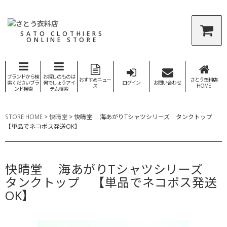
SATO CLOTHIERS
ONLINE STORE
ブランドから検
お探しのものは
おすすめニュー
さとう衣料店
索くださいブラ
何でしょうアイ
ログイン
お問い合わせ
ス
HOME
ンド検索
テム検索
STORE HOME
>
快晴堂
>
快晴堂 海あがりTシャツシリーズ タンクトップ
【単品でネコポス発送OK】
快晴堂 海あがりTシャツシリーズ
タンクトップ 【単品でネコポス発送
OK】