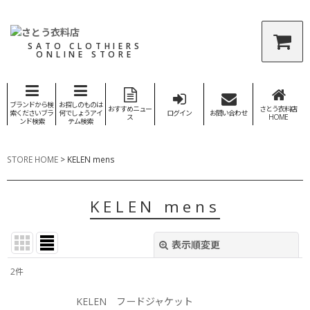
SATO CLOTHIERS
ONLINE STORE
ブランドから検
お探しのものは
おすすめニュー
さとう衣料店
索くださいブラ
何でしょうアイ
ログイン
お問い合わせ
ス
HOME
ンド検索
テム検索
STORE HOME
>
KELEN mens
KELEN mens
表示順変更
閉じる
2
件
表示数
:
KELEN フードジャケット